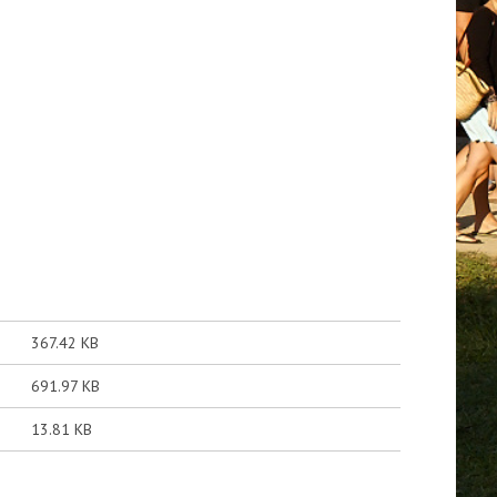
367.42 KB
691.97 KB
13.81 KB